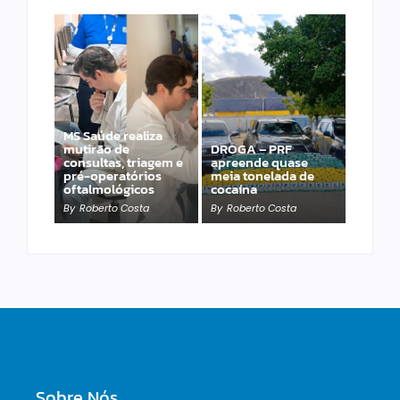
MS Saúde realiza
mutirão de
DROGA – PRF
PRF apreende 20
consultas, triagem e
apreende quase
pistolas e 40
pré-operatórios
meia tonelada de
carregadores na BR-
oftalmológicos
cocaína
060
By
Roberto Costa
By
Roberto Costa
By
Roberto Costa
Sobre Nós