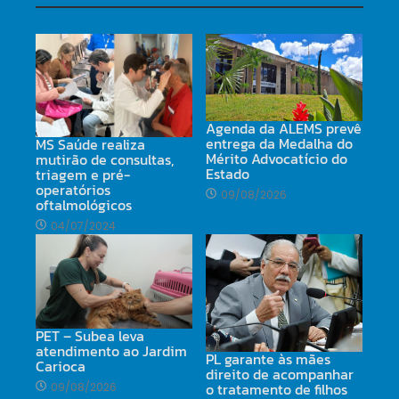
Agenda da ALEMS prevê
entrega da Medalha do
MS Saúde realiza
Mérito Advocatício do
mutirão de consultas,
Estado
triagem e pré-
operatórios
09/08/2026
oftalmológicos
04/07/2024
PET – Subea leva
atendimento ao Jardim
PL garante às mães
Carioca
direito de acompanhar
o tratamento de filhos
09/08/2026