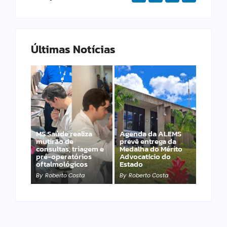
Últimas Notícias
MS Saúde realiza
Agenda da ALEMS
mutirão de
prevê entrega da
consultas, triagem e
Medalha do Mérito
PET – Subea leva
pré-operatórios
Advocatício do
atendimento ao
oftalmológicos
Estado
Jardim Carioca
By
Roberto Costa
By
Roberto Costa
By
Roberto Costa