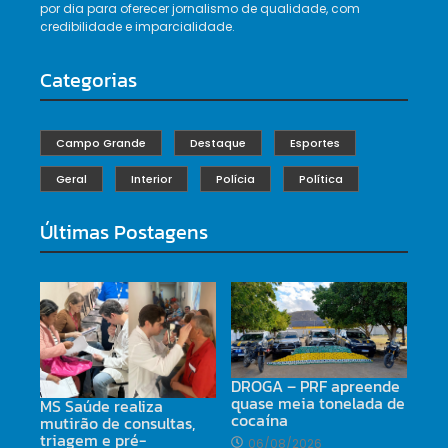
por dia para oferecer jornalismo de qualidade, com
credibilidade e imparcialidade.
Categorias
Campo Grande
Destaque
Esportes
Geral
Interior
Polícia
Política
Últimas Postagens
DROGA – PRF apreende
quase meia tonelada de
MS Saúde realiza
cocaína
mutirão de consultas,
triagem e pré-
06/08/2026