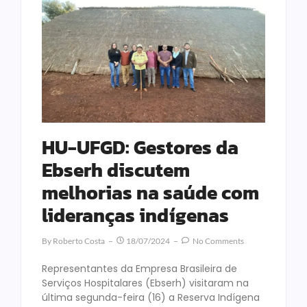
HU-UFGD: Gestores da
Ebserh discutem
melhorias na saúde com
lideranças indígenas
By
Roberto Costa
18/07/2024
No Comments
Representantes da Empresa Brasileira de
Serviços Hospitalares (Ebserh) visitaram na
última segunda-feira (16) a Reserva Indígena