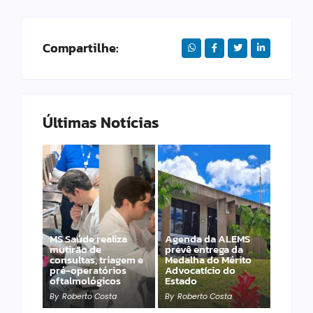
Compartilhe:
Últimas Notícias
MS Saúde realiza
Agenda da ALEMS
mutirão de
prevê entrega da
consultas, triagem e
Medalha do Mérito
PET – Subea leva
pré-operatórios
Advocatício do
atendimento ao
oftalmológicos
Estado
Jardim Carioca
By
Roberto Costa
By
Roberto Costa
By
Roberto Costa