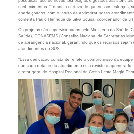
pesquisas, uso de novas tecnologias e gestões assistenciais 
conhecimentos. “Temos a certeza de que nossos esforços, su
aperfeiçoados, com o intuito de aprimorar nosso atendimento
comenta Paulo Henrique da Silva Sousa, coordenador da UTI
Os projetos são supervisionados pelo Ministério da Saúde,
Saúde), CONASEMS (Conselho Nacional de Secretarias Munic
de abrangência nacional, garantindo que os recursos sejam u
atendimentos do SUS.
“Essa dedicação constante reflete o compromisso da equipe 
que cada detalhe do atendimento seja revisto e aprimorado 
diretor geral do Hospital Regional da Costa Leste Magid Th