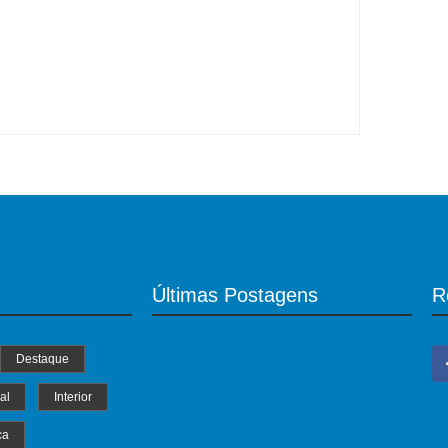
DROGA – PRF apreende quase meia
tonelada de cocaína
y
Roberto Costa
-
06/08/2026
Últimas Postagens
R
Destaque
al
Interior
ca