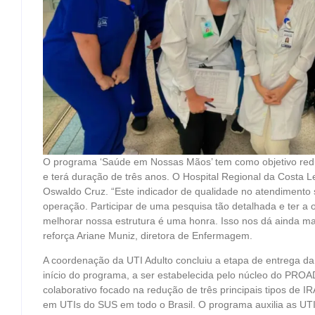
O programa ‘Saúde em Nossas Mãos’ tem como objetivo reduz
e terá duração de três anos. O Hospital Regional da Costa 
Oswaldo Cruz. “Este indicador de qualidade no atendimento 
operação. Participar de uma pesquisa tão detalhada e ter a
melhorar nossa estrutura é uma honra. Isso nos dá ainda ma
reforça Ariane Muniz, diretora de Enfermagem.
A coordenação da UTI Adulto concluiu a etapa de entrega d
início do programa, a ser estabelecida pelo núcleo do PR
colaborativo focado na redução de três principais tipos de 
em UTIs do SUS em todo o Brasil. O programa auxilia as UTI