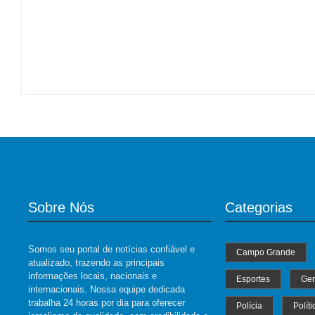
MS Saúde realiza mutirão de
consultas, triagem e pré-operatórios
PRF apreende 20 pistolas e 40
oftalmológicos
carregadores na BR-060
By
Roberto Costa
B
-
04/07/2024
By
Roberto Costa
-
06/08/2026
Sobre Nós
Categorias
Somos seu portal de notícias confiável e
Campo Grande
atualizado, trazendo as principais
informações locais, nacionais e
Esportes
Ger
internacionais. Nossa equipe dedicada
trabalha 24 horas por dia para oferecer
Polícia
Políti