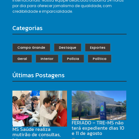
internacionais. Nossa equipe dedicada trabalha 24 horas
por dia para oferecer jornalismo de qualidade, com
credibilidade e imparcialidade.
Categorias
Campo Grande
Destaque
Esportes
Geral
Interior
Polícia
Política
Últimas Postagens
FERIADO – TRE-MS não
terá expediente dias 10
MS Saúde realiza
e 11 de agosto
mutirão de consultas,