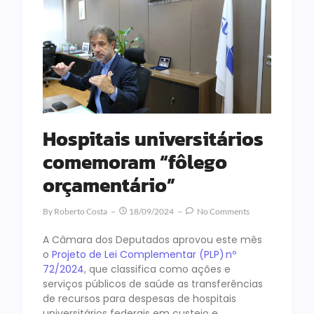
Hospitais universitários
comemoram “fôlego
orçamentário”
By
Roberto Costa
18/09/2024
No Comments
A Câmara dos Deputados aprovou este mês
o
Projeto de Lei Complementar (PLP) nº
72/2024
, que classifica como ações e
serviços públicos de saúde as transferências
de recursos para despesas de hospitais
universitários federais em custeio e