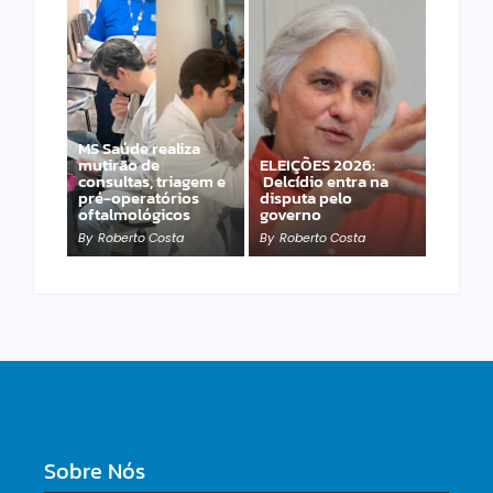
MS Saúde realiza
mutirão de
ELEIÇÕES 2026:
Desconhecido
consultas, triagem e
Delcídio entra na
completamente nu
pré-operatórios
disputa pelo
invade hospital, cai e
oftalmológicos
governo
morre
By
Roberto Costa
By
Roberto Costa
By
Roberto Costa
Sobre Nós