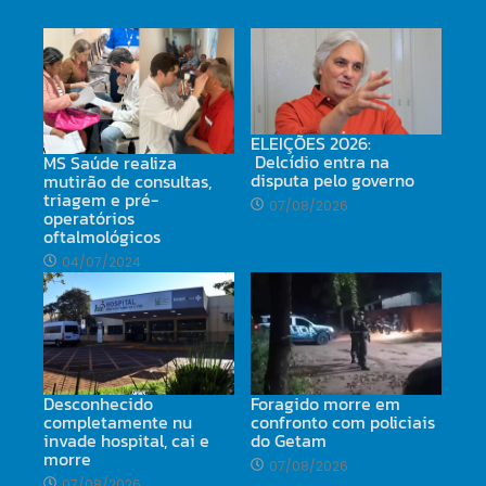
ELEIÇÕES 2026:
Delcídio entra na
MS Saúde realiza
disputa pelo governo
mutirão de consultas,
triagem e pré-
07/08/2026
operatórios
oftalmológicos
04/07/2024
Desconhecido
Foragido morre em
completamente nu
confronto com policiais
invade hospital, cai e
do Getam
morre
07/08/2026
07/08/2026