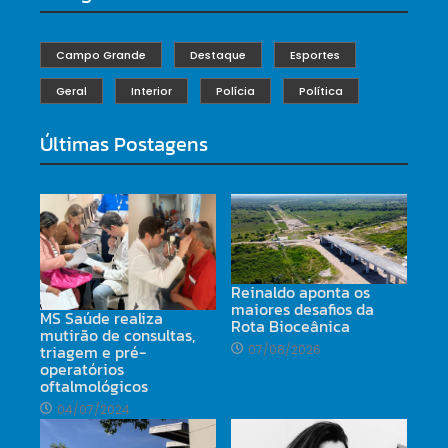
Campo Grande
Destaque
Esportes
Geral
Interior
Polícia
Política
Últimas Postagens
Reinaldo aponta os
maiores desafios da
MS Saúde realiza
Rota Bioceânica
mutirão de consultas,
triagem e pré-
07/08/2026
operatórios
oftalmológicos
04/07/2024