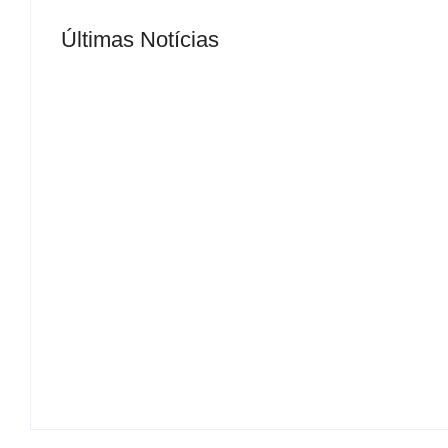
Últimas Notícias
MS Saúde realiza mutirão de consultas, triag
By
Roberto Costa
-
04/07/2024
FEMINICÍDIO: Nathália foi morta pelo ex-com
By
Roberto Costa
-
06/08/2026
EXECUÇÃO – Homem foi morto a tiros em b
By
Roberto Costa
-
06/08/2026