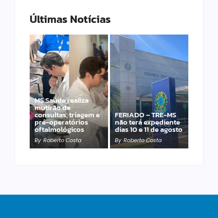
Últimas Notícias
MS Saúde realiza
Laranja azeda atrai
mutirão de
investimento
consultas, triagem e
FERIADO – TRE-MS
francês para
pré-operatórios
não terá expediente
produção de óleos
oftalmológicos
dias 10 e 11 de agosto
essenciais
By
Roberto Costa
By
Roberto Costa
By
Roberto Costa