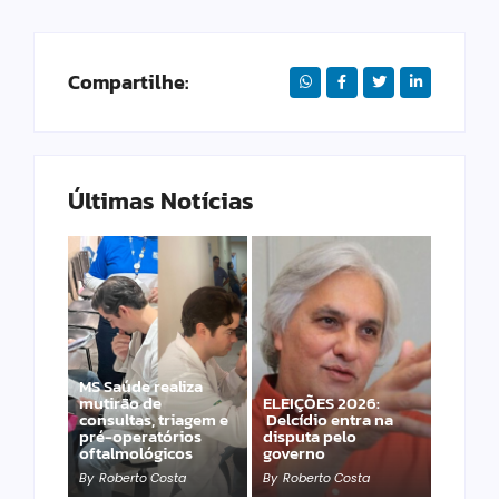
Compartilhe:
Últimas Notícias
MS Saúde realiza
mutirão de
ELEIÇÕES 2026:
Desconhecido
consultas, triagem e
Delcídio entra na
completamente nu
pré-operatórios
disputa pelo
invade hospital, cai e
oftalmológicos
governo
morre
By
Roberto Costa
By
Roberto Costa
By
Roberto Costa