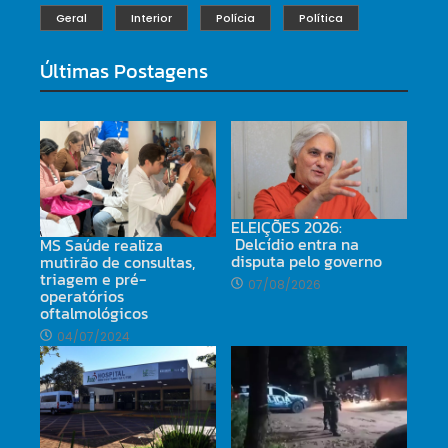
Geral
Interior
Polícia
Política
Últimas Postagens
ELEIÇÕES 2026:
Delcídio entra na
MS Saúde realiza
disputa pelo governo
mutirão de consultas,
triagem e pré-
07/08/2026
operatórios
oftalmológicos
04/07/2024