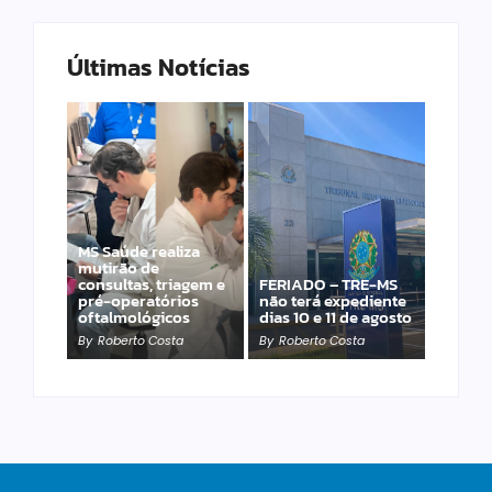
Últimas Notícias
MS Saúde realiza
Laranja azeda atrai
mutirão de
investimento
consultas, triagem e
FERIADO – TRE-MS
francês para
pré-operatórios
não terá expediente
produção de óleos
oftalmológicos
dias 10 e 11 de agosto
essenciais
By
Roberto Costa
By
Roberto Costa
By
Roberto Costa