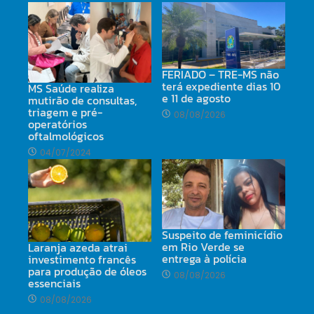
FERIADO – TRE-MS não
terá expediente dias 10
MS Saúde realiza
e 11 de agosto
mutirão de consultas,
triagem e pré-
08/08/2026
operatórios
oftalmológicos
04/07/2024
Suspeito de feminicídio
em Rio Verde se
Laranja azeda atrai
entrega à polícia
investimento francês
para produção de óleos
08/08/2026
essenciais
08/08/2026