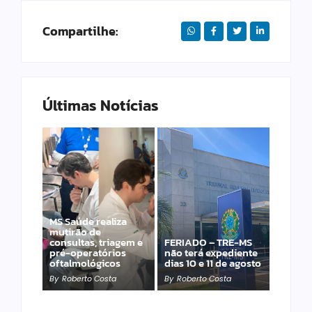
Compartilhe:
Últimas Notícias
MS Saúde realiza
Laranja azeda atrai
mutirão de
investimento
consultas, triagem e
FERIADO – TRE-MS
francês para
pré-operatórios
não terá expediente
produção de óleos
oftalmológicos
dias 10 e 11 de agosto
essenciais
By
Roberto Costa
By
Roberto Costa
By
Roberto Costa