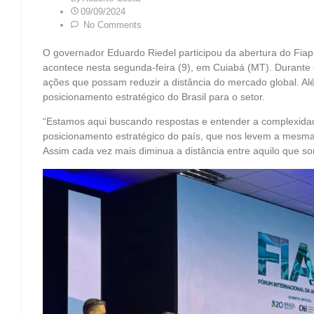
09/09/2024
No Comments
O governador Eduardo Riedel participou da abertura do Fiap
acontece nesta segunda-feira (9), em Cuiabá (MT). Durante
ações que possam reduzir a distância do mercado global. Alé
posicionamento estratégico do Brasil para o setor.
“Estamos aqui buscando respostas e entender a complexid
posicionamento estratégico do país, que nos levem a mesma d
Assim cada vez mais diminua a distância entre aquilo que s