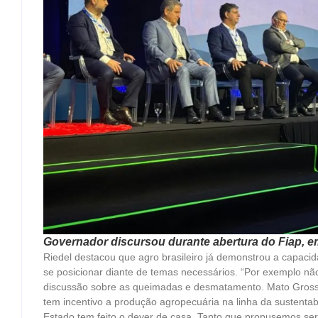
Governador discursou durante abertura do Fiap, 
Riedel destacou que agro brasileiro já demonstrou a capaci
se posicionar diante de temas necessários. “Por exemplo não
discussão sobre as queimadas e desmatamento. Mato Grosso
tem incentivo a produção agropecuária na linha da sustentab
Estado tem feito o dever de casa. Tanto que propusemos se