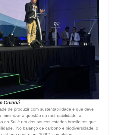
em Cuiabá
dade de produzir com sustentabilidade e que deve
 minimizar a questão da rastreabilidade, a
 do Sul é um dos poucos estados brasileiros que
ilidade. No balanço de carbono e biodiversidade, o
r carbono neutro em 2030”, completou.