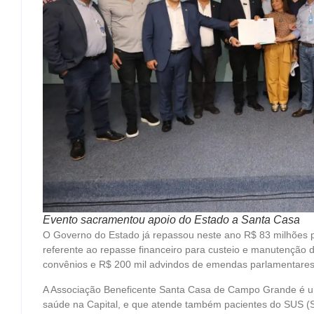
Evento sacramentou apoio do Estado a Santa Casa
O Governo do Estado já repassou neste ano R$ 83 milhões p
referente ao repasse financeiro para custeio e manutenção 
convênios e R$ 200 mil advindos de emendas parlamentares
A Associação Beneficente Santa Casa de Campo Grande é uma
saúde na Capital, e que atende também pacientes do SUS (