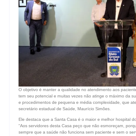
O objetivo é manter a qualidade no atendimento aos pacient
tem seu potencial e muitas vezes não atinge o máximo da s
e procedimentos de pequena e média complexidade, que aten
secretário estadual de Saúde, Maurício Simões.
Ele destaca que a Santa Casa é o maior e melhor hospital d
“Aos servidores desta Casa peço que não esmoreçam, porque
sempre que a saúde não funciona sem paciente e sem o serv