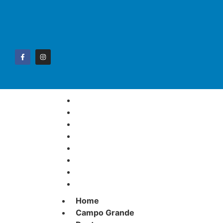
Home
Campo Grande
Destaque
Esportes
Geral
Interior
Polícia
Política
Home
Campo Grande