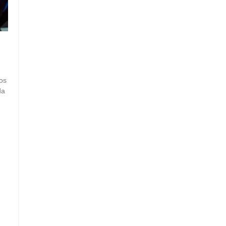
ios
da