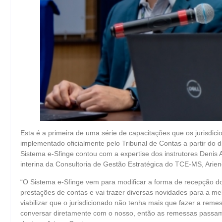
Esta é a primeira de uma série de capacitações que os jurisdi
implementado oficialmente pelo Tribunal de Contas a partir do d
Sistema e-Sfinge contou com a expertise dos instrutores Denis
interina da Consultoria de Gestão Estratégica do TCE-MS, Arie
“O Sistema e-Sfinge vem para modificar a forma de recepção d
prestações de contas e vai trazer diversas novidades para a melh
viabilizar que o jurisdicionado não tenha mais que fazer a remes
conversar diretamente com o nosso, então as remessas passam a s