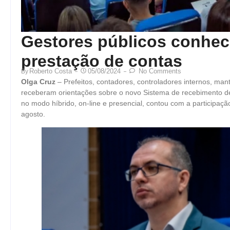
Gestores públicos conhe
prestação de contas
Roberto Costa
05/08/2024
No Comments
By
Olga Cruz
– Prefeitos, contadores, controladores internos, ma
receberam orientações sobre o novo Sistema de recebimento de
no modo híbrido, on-line e presencial, contou com a participaç
agosto.