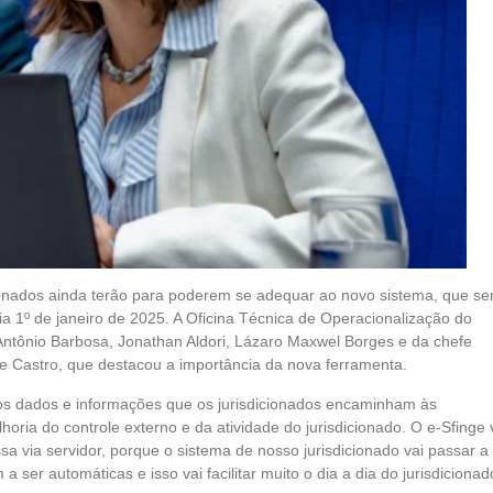
cionados ainda terão para poderem se adequar ao novo sistema, que se
ia 1º de janeiro de 2025. A Oficina Técnica de Operacionalização do
 Antônio Barbosa, Jonathan Aldori, Lázaro Maxwel Borges e da chefe
ne Castro, que destacou a importância da nova ferramenta.
os dados e informações que os jurisdicionados encaminham às
oria do controle externo e da atividade do jurisdicionado. O e-Sfinge 
sa via servidor, porque o sistema de nosso jurisdicionado vai passar a
er automáticas e isso vai facilitar muito o dia a dia do jurisdicionad