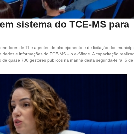
cem sistema do TCE-MS para
ntenedores de TI e agentes de planejamento e de licitação dos municíp
 dados e informações do TCE-MS – o e-Sfinge. A capacitação realiza
ão de quase 700 gestores públicos na manhã desta segunda-feira, 5 de