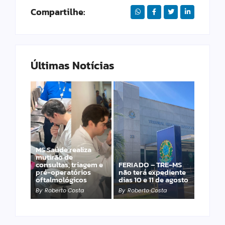
Compartilhe:
Últimas Notícias
MS Saúde realiza
Laranja azeda atrai
mutirão de
investimento
consultas, triagem e
FERIADO – TRE-MS
francês para
pré-operatórios
não terá expediente
produção de óleos
oftalmológicos
dias 10 e 11 de agosto
essenciais
By
Roberto Costa
By
Roberto Costa
By
Roberto Costa