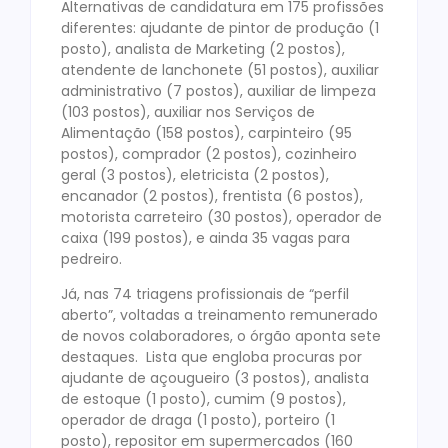
Alternativas de candidatura em 175 profissões
diferentes: ajudante de pintor de produção (1
posto), analista de Marketing (2 postos),
atendente de lanchonete (51 postos), auxiliar
administrativo (7 postos), auxiliar de limpeza
(103 postos), auxiliar nos Serviços de
Alimentação (158 postos), carpinteiro (95
postos), comprador (2 postos), cozinheiro
geral (3 postos), eletricista (2 postos),
encanador (2 postos), frentista (6 postos),
motorista carreteiro (30 postos), operador de
caixa (199 postos), e ainda 35 vagas para
pedreiro.
Já, nas 74 triagens profissionais de “perfil
aberto”, voltadas a treinamento remunerado
de novos colaboradores, o órgão aponta sete
destaques. Lista que engloba procuras por
ajudante de açougueiro (3 postos), analista
de estoque (1 posto), cumim (9 postos),
operador de draga (1 posto), porteiro (1
posto), repositor em supermercados (160