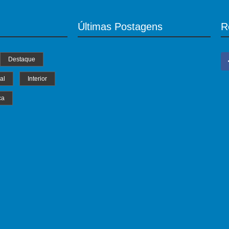
Últimas Postagens
R
Destaque
al
Interior
ca
MS Saúde realiza mutirão de consultas,
triagem e pré-operatórios oftalmológicos
04/07/2024