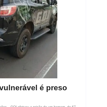
vulnerável é preso
gações – GOI efetuou a prisão de um homem, de 67