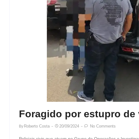
Foragido por estupro de 
Roberto Costa
20/09/2024
No Comments
By
Policiais civis que atuam no Grupo de Operações e Investi