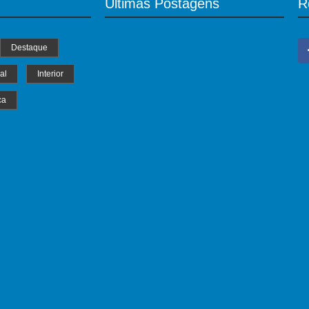
Últimas Postagens
R
Destaque
al
Interior
ca
MS Saúde realiza mutirão de consultas,
triagem e pré-operatórios oftalmológicos
04/07/2024
ELEIÇÕES 2026: Delcídio entra na
disputa pelo governo