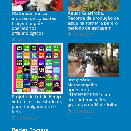
Águas Guariroba:
MS Saúde realiza
Recorde de produção de
mutirão de consultas,
água na torneira para o
triagem e pré-
período de estiagem
operatórios
oftalmológicos
07/08/2026
04/07/2024
Imaginário
Maracangalha
apresenta
“TRANSBORDA” com
Projeto de Lei de Kemp
duas intervenções
veta recursos estaduais
gratuitas na 14 de Julho
para divulgadores de
bets
07/08/2026
07/08/2026
Redes Sociais