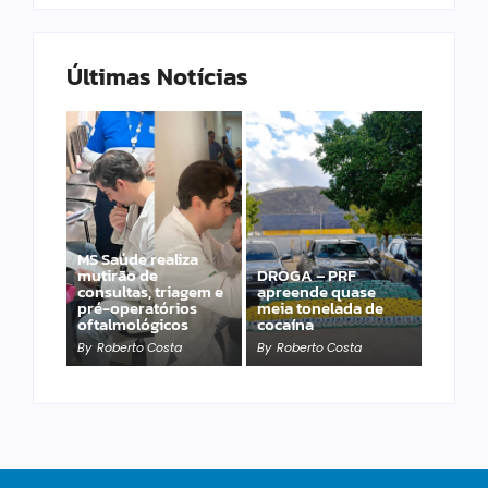
Últimas Notícias
MS Saúde realiza
mutirão de
DROGA – PRF
PRF apreende 20
consultas, triagem e
apreende quase
pistolas e 40
pré-operatórios
meia tonelada de
carregadores na BR-
oftalmológicos
cocaína
060
By
Roberto Costa
By
Roberto Costa
By
Roberto Costa