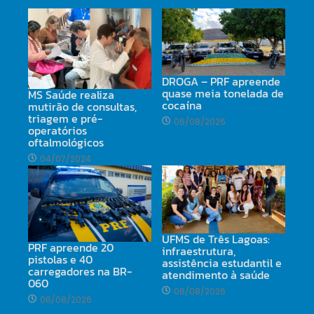
DROGA – PRF apreende
quase meia tonelada de
MS Saúde realiza
cocaína
mutirão de consultas,
triagem e pré-
06/08/2026
operatórios
oftalmológicos
04/07/2024
UFMS de Três Lagoas:
PRF apreende 20
infraestrutura,
pistolas e 40
assistência estudantil e
carregadores na BR-
atendimento à saúde
060
06/08/2026
06/08/2026