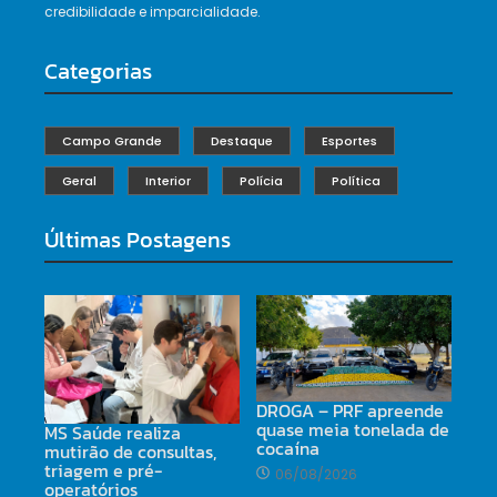
credibilidade e imparcialidade.
Categorias
Campo Grande
Destaque
Esportes
Geral
Interior
Polícia
Política
Últimas Postagens
DROGA – PRF apreende
quase meia tonelada de
MS Saúde realiza
cocaína
mutirão de consultas,
triagem e pré-
06/08/2026
operatórios