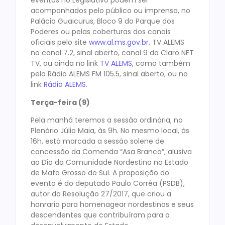
eventos no Legislativo podem ser
acompanhados pelo público ou imprensa, no
Palácio Guaicurus, Bloco 9 do Parque dos
Poderes ou pelas coberturas dos canais
oficiais pelo site
www.al.ms.gov.br
, TV ALEMS
no canal 7.2, sinal aberto, canal 9 da Claro NET
TV, ou ainda no link
TV ALEMS
, como também
pela Rádio ALEMS FM 105.5, sinal aberto, ou no
link
Rádio ALEMS
.
Terça-feira (9)
Pela manhã teremos a sessão ordinária, no
Plenário Júlio Maia, às 9h. No mesmo local, às
16h, está marcada a sessão solene de
concessão da Comenda “Asa Branca”, alusiva
ao Dia da Comunidade Nordestina no Estado
de Mato Grosso do Sul. A proposição do
evento é do deputado Paulo Corrêa (PSDB),
autor da Resolução 27/2017, que criou a
honraria para homenagear nordestinos e seus
descendentes que contribuíram para o