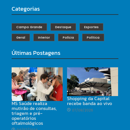
Categorias
Campo Grande
Destaque
Esportes
Geral
Interior
Polícia
Política
Últimas Postagens
Shopping da Capital
MS Saúde realiza
recebe banda ao vivo
mutirão de consultas,
07/08/2026
triagem e pré-
operatórios
oftalmológicos
04/07/2024