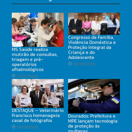
Congresso de Família,
Violência Doméstica e
Proteção Integral da
MS Saúde realiza
Criança e do
mutirão de consultas,
Adolescente
triagem e pré-
operatórios
06/08/2026
oftalmológicos
04/07/2024
DESTAQUE – Veterinário
Francisco homenageia
Dourados: Prefeitura e
casal de fotógrafos
MPE lançam tecnologia
de proteção às
06/08/2026
mulheres