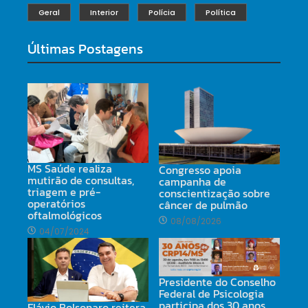
Geral
Interior
Polícia
Política
Últimas Postagens
MS Saúde realiza
Congresso apoia
mutirão de consultas,
campanha de
triagem e pré-
conscientização sobre
operatórios
câncer de pulmão
oftalmológicos
08/08/2026
04/07/2024
Presidente do Conselho
Federal de Psicologia
participa dos 30 anos
Flávio Bolsonaro reitera