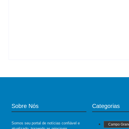
By
Roberto Costa
-
07/08/2026
Desconhecido completamente nu invade hospit
By
Roberto Costa
-
07/08/2026
Sobre Nós
Categorias
Somos seu portal de notícias confiável e
Campo Gran
atualizado, trazendo as principais