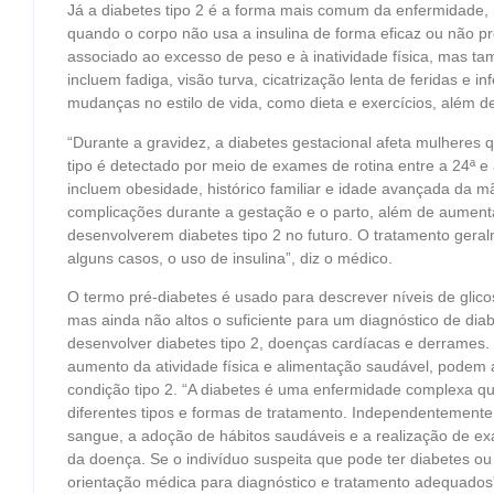
Já a diabetes tipo 2 é a forma mais comum da enfermidade,
quando o corpo não usa a insulina de forma eficaz ou não pro
associado ao excesso de peso e à inatividade física, mas 
incluem fadiga, visão turva, cicatrização lenta de feridas e 
mudanças no estilo de vida, como dieta e exercícios, além d
“Durante a gravidez, a diabetes gestacional afeta mulheres 
tipo é detectado por meio de exames de rotina entre a 24ª e
incluem obesidade, histórico familiar e idade avançada da m
complicações durante a gestação e o parto, além de aument
desenvolverem diabetes tipo 2 no futuro. O tratamento geralm
alguns casos, o uso de insulina”, diz o médico.
O termo pré-diabetes é usado para descrever níveis de glic
mas ainda não altos o suficiente para um diagnóstico de dia
desenvolver diabetes tipo 2, doenças cardíacas e derrames.
aumento da atividade física e alimentação saudável, podem a
condição tipo 2. “A diabetes é uma enfermidade complexa q
diferentes tipos e formas de tratamento. Independentemente d
sangue, a adoção de hábitos saudáveis e a realização de ex
da doença. Se o indivíduo suspeita que pode ter diabetes o
orientação médica para diagnóstico e tratamento adequados”,