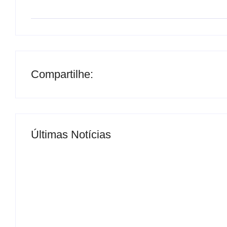
Compartilhe:
Últimas Notícias
MS Saúde realiza mutirão de consultas, triag
By
Roberto Costa
-
04/07/2024
ELEIÇÕES 2026: Delcídio entra na disputa p