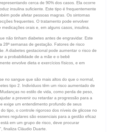
 representando cerca de 90% dos casos. Ela ocorre
duz insulina suficiente. Este tipo é frequentemente
também pode afetar pessoas magras. Os sintomas
infecções frequentes. O tratamento pode envolver
e medicações orais e, em alguns casos, insulina.
que não tinham diabetes antes de engravidar. Este
 a 28ª semanas de gestação. Fatores de risco
ãe. A diabetes gestacional pode aumentar o risco de
ar a probabilidade de a mãe e o bebê
ente envolve dieta e exercícios físicos, e em
ose no sangue que são mais altos do que o normal,
betes tipo 2. Indivíduos têm um risco aumentado de
 Mudanças no estilo de vida, como perda de peso,
judar a prevenir ou retardar a progressão para a
ue exige um entendimento profundo de seus
o tipo, o controle rigoroso dos níveis de glicose no
ames regulares são essenciais para a gestão eficaz
u está em um grupo de risco, deve procurar
 finaliza Cláudio Duarte.