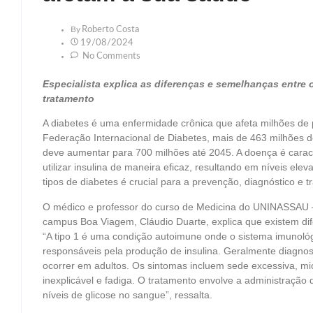
By
Roberto Costa
19/08/2024
No Comments
Especialista explica as diferenças e semelhanças entre 
tratamento
A diabetes é uma enfermidade crônica que afeta milhões d
Federação Internacional de Diabetes, mais de 463 milhões 
deve aumentar para 700 milhões até 2045. A doença é caract
utilizar insulina de maneira eficaz, resultando em níveis ele
tipos de diabetes é crucial para a prevenção, diagnóstico e
O médico e professor do curso de Medicina do UNINASSAU – 
campus Boa Viagem, Cláudio Duarte, explica que existem dif
“A tipo 1 é uma condição autoimune onde o sistema imunológi
responsáveis pela produção de insulina. Geralmente diagnos
ocorrer em adultos. Os sintomas incluem sede excessiva, mi
inexplicável e fadiga. O tratamento envolve a administração 
níveis de glicose no sangue”, ressalta.