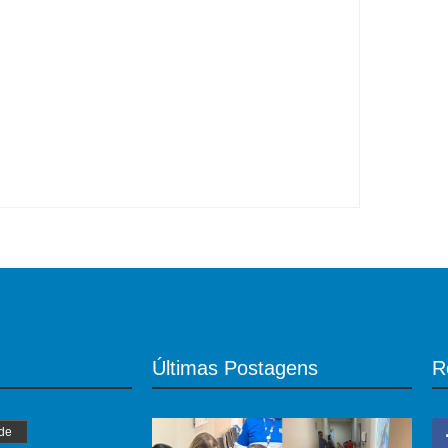
al, cai e morre
Últimas Postagens
R
de