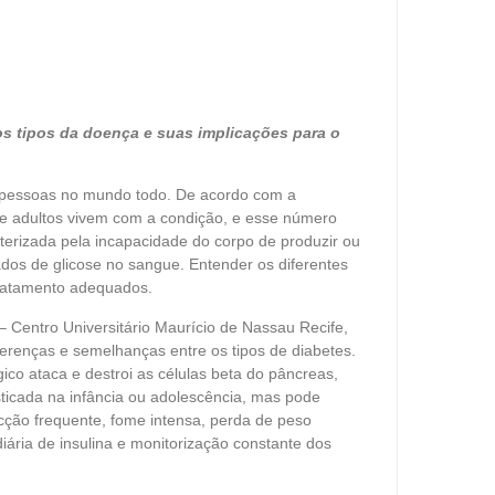
os tipos da doença e suas implicações para o
e pessoas no mundo todo. De acordo com a
de adultos vivem com a condição, e esse número
erizada pela incapacidade do corpo de produzir ou
vados de glicose no sangue. Entender os diferentes
 tratamento adequados.
Centro Universitário Maurício de Nassau Recife,
erenças e semelhanças entre os tipos de diabetes.
co ataca e destroi as células beta do pâncreas,
ticada na infância ou adolescência, mas pode
cção frequente, fome intensa, perda de peso
diária de insulina e monitorização constante dos