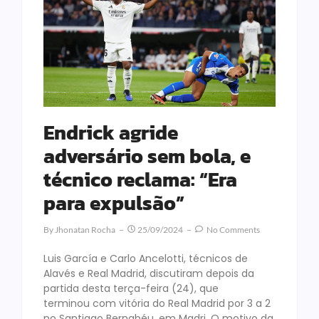
Endrick agride
adversário sem bola, e
técnico reclama: “Era
para expulsão”
By
Jhonatan Rocha
25/09/2024
No Comments
Luis García e Carlo Ancelotti, técnicos de
Alavés e Real Madrid, discutiram depois da
partida desta terça-feira (24), que
terminou com vitória do Real Madrid por 3 a 2
no Santiago Bernabéu, em Madri. O motivo da