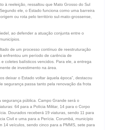
to à reeleição, ressaltou que Mato Grosso do Sul
. Segundo ele, o Estado funciona como uma barreira
igem ou rota pelo território sul-mato-grossense,
iedel, ao defender a atuação conjunta entre o
 municípios.
ltado de um processo contínuo de reestruturação
já enfrentou um período de carência de
 coletes balísticos vencidos. Para ele, a entrega
nente de investimento na área.
s deixar o Estado voltar àquela época”, destacou
de segurança passa tanto pela renovação da frota
 da segurança pública. Campo Grande será o
turas: 64 para a Polícia Militar, 14 para o Corpo
erícia. Dourados receberá 19 viaturas, sendo 11 para
ia Civil e uma para a Perícia. Corumbá, município
com 14 veículos, sendo cinco para a PMMS, sete para