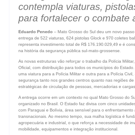
contempla viaturas, pistola
para fortalecer o combate
Eduardo Penedo
– Mato Grosso do Sul deu um novo passo 
entrega de 522 viaturas, 624 pistolas Glock e 970 coletes balí
representa investimento total de R$ 176.190.029,49 e é cons
na história da segurança pública sul-mato-grossense.
As novas estruturas vão reforçar o trabalho da Polícia Militar,
Oficial, com distribuição para todos os municípios do Esta
uma viatura para a Polícia Militar e outra para a Polícia Civ
segurança tanto nos grandes centros quanto nas regiões de f
estratégicas de circulação de pessoas, mercadorias e cargas
A entrega ocorre em um contexto no qual Mato Grosso do Su
organizado no Brasil. O Estado faz divisa com cinco unidade
com Paraguai e Bolívia, área sensível para o enfrentamento 
transnacionais. Ao mesmo tempo, sua malha logística é fu
agropecuária e industrial, o que reforça a necessidade de i
mobilidade, equipamentos e integração institucional.