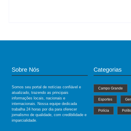
By
Roberto Costa
B
-
04/07/2024
By
Roberto Costa
-
06/08/2026
Sobre Nós
Categorias
Somos seu portal de notícias confiável e
Campo Grande
atualizado, trazendo as principais
informações locais, nacionais e
Esportes
Ger
internacionais. Nossa equipe dedicada
trabalha 24 horas por dia para oferecer
Polícia
Políti
jornalismo de qualidade, com credibilidade e
imparcialidade.