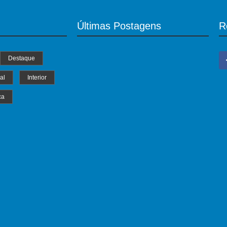
Últimas Postagens
R
Destaque
al
Interior
ca
MS Saúde realiza mutirão de consultas,
triagem e pré-operatórios oftalmológicos
04/07/2024