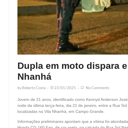
Dupla em moto dispara e
Nhanhá
By
Roberto Costa
23/01/2025
No Comments
Jovem de 21 anos, identificado como Kennyd Anderson José Ant
noite da última terça-feira, dia 21 de janeiro, entre a Rua S
localizadas na Vila Nhanhá, em Campo Grande.
Informações preliminares apontam que a vítima foi aborda
Honda CG 160 Fan, de cor preta, na calçada da Rua Sol Nas