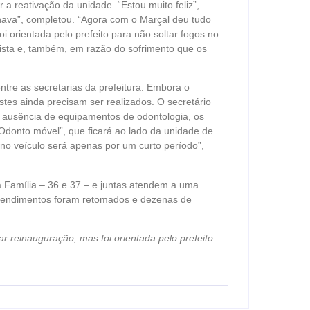
r a reativação da unidade. “Estou muito feliz”,
nava”, completou. “Agora com o Marçal deu tudo
 orientada pelo prefeito para não soltar fogos no
tista e, também, em razão do sofrimento que os
tre as secretarias da prefeitura. Embora o
tes ainda precisam ser realizados. O secretário
a ausência de equipamentos de odontologia, os
Odonto móvel”, que ficará ao lado da unidade de
no veículo será apenas por um curto período”,
a Família – 36 e 37 – e juntas atendem a uma
 atendimentos foram retomados e dezenas de
 reinauguração, mas foi orientada pelo prefeito