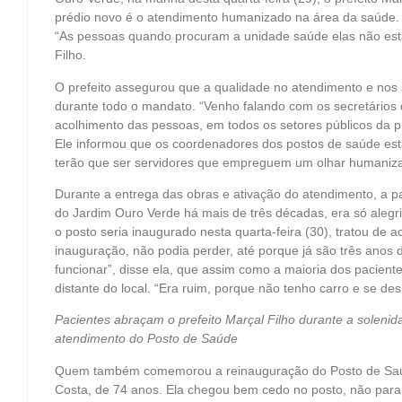
prédio novo é o atendimento humanizado na área da saúde. “O
“As pessoas quando procuram a unidade saúde elas não est
Filho.
O prefeito assegurou que a qualidade no atendimento e nos 
durante todo o mandato. “Venho falando com os secretários 
acolhimento das pessoas, em todos os setores públicos da pre
Ele informou que os coordenadores dos postos de saúde estã
terão que ser servidores que empreguem um olhar humaniza
Durante a entrega das obras e ativação do atendimento, a p
do Jardim Ouro Verde há mais de três décadas, era só alegr
o posto seria inaugurado nesta quarta-feira (30), tratou de
inauguração, não podia perder, até porque já são três anos 
funcionar”, disse ela, que assim como a maioria dos paciente
distante do local. “Era ruim, porque não tenho carro e se deslo
Pacientes abraçam o prefeito Marçal Filho durante a soleni
atendimento do Posto de Saúde
Quem também comemorou a reinauguração do Posto de Saúde
Costa, de 74 anos. Ela chegou bem cedo no posto, não para 