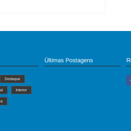
Últimas Postagens
R
Destaque
al
Interior
ca
MS Saúde realiza mutirão de consultas,