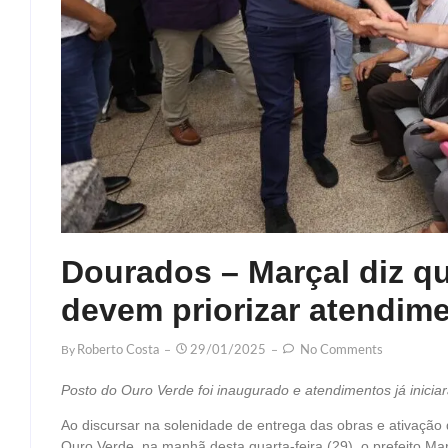
Dourados – Marçal diz q
devem priorizar atendim
By
Roberto Costa
29/01/2025
No Comments
Posto do Ouro Verde foi inaugurado e atendimentos já iniciar
Ao discursar na solenidade de entrega das obras e ativação
Ouro Verde, na manhã desta quarta-feira (29), o prefeito M