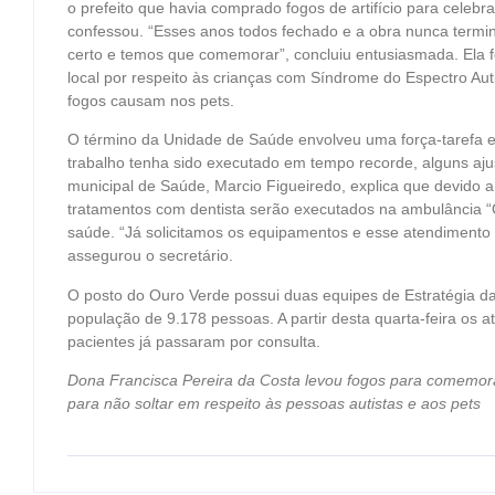
o prefeito que havia comprado fogos de artifício para celebra
confessou. “Esses anos todos fechado e a obra nunca termi
certo e temos que comemorar”, concluiu entusiasmada. Ela foi
local por respeito às crianças com Síndrome do Espectro Au
fogos causam nos pets.
O término da Unidade de Saúde envolveu uma força-tarefa en
trabalho tenha sido executado em tempo recorde, alguns ajus
municipal de Saúde, Marcio Figueiredo, explica que devido 
tratamentos com dentista serão executados na ambulância “
saúde. “Já solicitamos os equipamentos e esse atendimento 
assegurou o secretário.
O posto do Ouro Verde possui duas equipes de Estratégia d
população de 9.178 pessoas. A partir desta quarta-feira os
pacientes já passaram por consulta.
Dona Francisca Pereira da Costa levou fogos para comemorar
para não soltar em respeito às pessoas autistas e aos pets