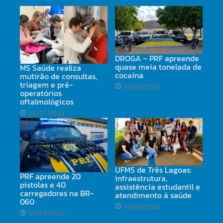
DROGA – PRF apreende
quase meia tonelada de
MS Saúde realiza
cocaína
mutirão de consultas,
triagem e pré-
06/08/2026
operatórios
oftalmológicos
04/07/2024
UFMS de Três Lagoas:
PRF apreende 20
infraestrutura,
pistolas e 40
assistência estudantil e
carregadores na BR-
atendimento à saúde
060
06/08/2026
06/08/2026