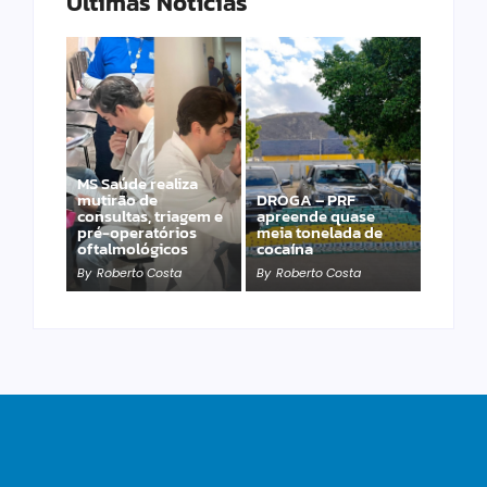
Últimas Notícias
MS Saúde realiza
mutirão de
DROGA – PRF
PRF apreende 20
consultas, triagem e
apreende quase
pistolas e 40
pré-operatórios
meia tonelada de
carregadores na BR-
oftalmológicos
cocaína
060
By
Roberto Costa
By
Roberto Costa
By
Roberto Costa