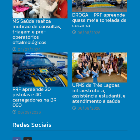
DROGA – PRF apreende
quase meia tonelada de
MS Saúde realiza
cocaína
mutirão de consultas,
triagem e pré-
06/08/2026
operatórios
oftalmológicos
04/07/2024
UFMS de Três Lagoas:
PRF apreende 20
infraestrutura,
pistolas e 40
assistência estudantil e
carregadores na BR-
atendimento à saúde
060
06/08/2026
06/08/2026
Redes Sociais