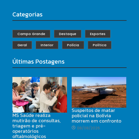
Categorias
Campo Grande
Destaque
Esportes
Geral
Interior
Polícia
Política
Últimas Postagens
Suspeitos de matar
MS Saúde realiza
policial na Bolívia
mutirão de consultas,
morrem em confronto
triagem e pré-
08/08/2026
operatórios
oftalmológicos