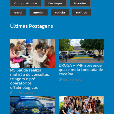
Campo Grande
Destaque
Esportes
Geral
Interior
Polícia
Política
Últimas Postagens
DROGA – PRF apreende
quase meia tonelada de
MS Saúde realiza
cocaína
mutirão de consultas,
triagem e pré-
06/08/2026
operatórios
oftalmológicos
04/07/2024