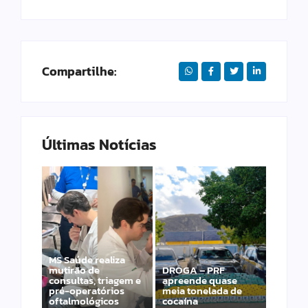
Compartilhe:
Últimas Notícias
MS Saúde realiza
mutirão de
DROGA – PRF
PRF apreende 20
consultas, triagem e
apreende quase
pistolas e 40
pré-operatórios
meia tonelada de
carregadores na BR-
oftalmológicos
cocaína
060