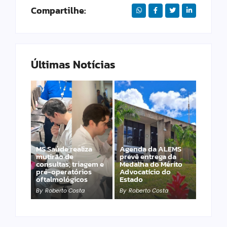
Compartilhe:
Últimas Notícias
MS Saúde realiza
Agenda da ALEMS
mutirão de
prevê entrega da
consultas, triagem e
Medalha do Mérito
PET – Subea leva
pré-operatórios
Advocatício do
atendimento ao
oftalmológicos
Estado
Jardim Carioca
By
Roberto Costa
By
Roberto Costa
By
Roberto Costa