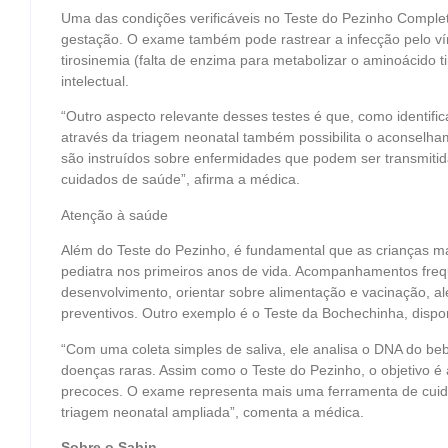
Uma das condições verificáveis no Teste do Pezinho Complet
gestação. O exame também pode rastrear a infecção pelo ví
tirosinemia (falta de enzima para metabolizar o aminoácido ti
intelectual.
“Outro aspecto relevante desses testes é que, como identifi
através da triagem neonatal também possibilita o aconselha
são instruídos sobre enfermidades que podem ser transmitida
cuidados de saúde”, afirma a médica.
Atenção à saúde
Além do Teste do Pezinho, é fundamental que as crianças m
pediatra nos primeiros anos de vida. Acompanhamentos frequ
desenvolvimento, orientar sobre alimentação e vacinação, a
preventivos. Outro exemplo é o Teste da Bochechinha, dispo
“Com uma coleta simples de saliva, ele analisa o DNA do bebê
doenças raras. Assim como o Teste do Pezinho, o objetivo é a
precoces. O exame representa mais uma ferramenta de cuidad
triagem neonatal ampliada”, comenta a médica.
Sobre o Sabin