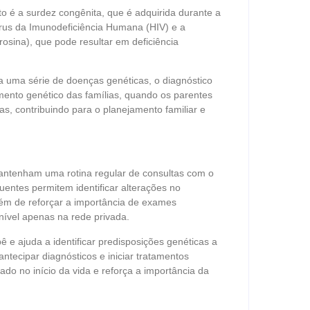
o é a surdez congênita, que é adquirida durante a
rus da Imunodeficiência Humana (HIV) e a
rosina), que pode resultar em deficiência
ca uma série de doenças genéticas, o diagnóstico
mento genético das famílias, quando os parentes
s, contribuindo para o planejamento familiar e
antenham uma rotina regular de consultas com o
entes permitem identificar alterações no
lém de reforçar a importância de exames
nível apenas na rede privada.
 e ajuda a identificar predisposições genéticas a
ntecipar diagnósticos e iniciar tratamentos
o no início da vida e reforça a importância da