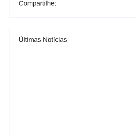
Compartilhe:
Últimas Notícias
MS Saúde realiza mutirão de consultas, triag
By
Roberto Costa
-
04/07/2024
Ter professor substituto é direito dos alunos,
By
Roberto Costa
-
05/08/2026
Veterinário Francisco cobra criação da Unid
By
Roberto Costa