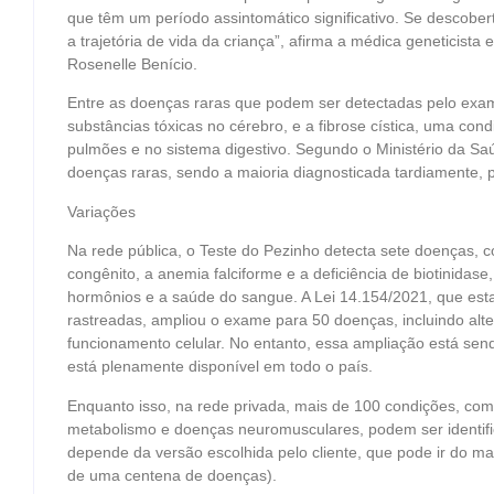
que têm um período assintomático significativo. Se descobe
a trajetória de vida da criança”, afirma a médica geneticista
Rosenelle Benício.
Entre as doenças raras que podem ser detectadas pelo exam
substâncias tóxicas no cérebro, e a fibrose cística, uma c
pulmões e no sistema digestivo. Segundo o Ministério da Sa
doenças raras, sendo a maioria diagnosticada tardiamente, p
Variações
Na rede pública, o Teste do Pezinho detecta sete doenças, co
congênito, a anemia falciforme e a deficiência de biotinida
hormônios e a saúde do sangue. A Lei 14.154/2021, que est
rastreadas, ampliou o exame para 50 doenças, incluindo alt
funcionamento celular. No entanto, essa ampliação está se
está plenamente disponível em todo o país.
Enquanto isso, na rede privada, mais de 100 condições, como
metabolismo e doenças neuromusculares, podem ser identific
depende da versão escolhida pelo cliente, que pode ir do m
de uma centena de doenças).