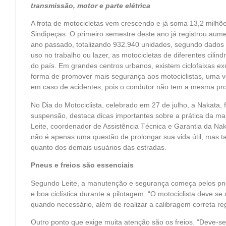
transmissão, motor e parte elétrica
A frota de motocicletas vem crescendo e já soma 13,2 milh
Sindipeças. O primeiro semestre deste ano já registrou 
ano passado, totalizando 932.940 unidades, segundo dados 
uso no trabalho ou lazer, as motocicletas de diferentes cil
do país. Em grandes centros urbanos, existem ciclofaixas e
forma de promover mais segurança aos motociclistas, uma ve
em caso de acidentes, pois o condutor não tem a mesma pr
No Dia do Motociclista, celebrado em 27 de julho, a Nakata
suspensão, destaca dicas importantes sobre a prática da ma
Leite, coordenador de Assistência Técnica e Garantia da N
não é apenas uma questão de prolongar sua vida útil, mas 
quanto dos demais usuários das estradas.
Pneus e freios são essenciais
Segundo Leite, a manutenção e segurança começa pelos pne
e boa ciclística durante a pilotagem. “O motociclista deve se
quando necessário, além de realizar a calibragem correta re
Outro ponto que exige muita atenção são os freios. “Deve-se v