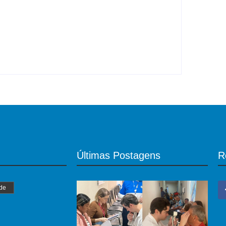
a casal de fotógrafos
Últimas Postagens
R
de