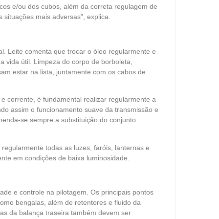
scos e/ou dos cubos, além da correta regulagem de
s situações mais adversas”, explica.
. Leite comenta que trocar o óleo regularmente e
a vida útil. Limpeza do corpo de borboleta,
sam estar na lista, juntamente com os cabos de
 corrente, é fundamental realizar regularmente a
tindo assim o funcionamento suave da transmissão e
enda-se sempre a substituição do conjunto
 regularmente todas as luzes, faróis, lanternas e
mente em condições de baixa luminosidade.
de e controle na pilotagem. Os principais pontos
omo bengalas, além de retentores e fluido da
has da balança traseira também devem ser