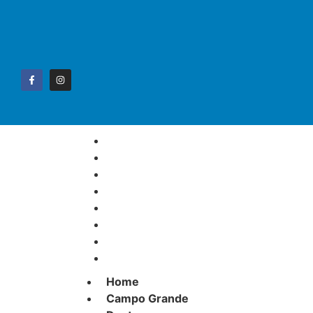
Home
Campo Grande
Destaque
Esportes
Geral
Interior
Polícia
Política
Home
Campo Grande