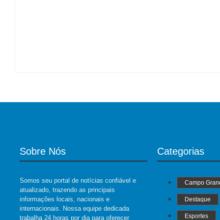
DESTAQUE – Veterinário Francisco homenagei
By
Roberto Costa
-
06/08/2026
Sobre Nós
Categorias
Somos seu portal de notícias confiável e
Campo Gran
atualizado, trazendo as principais
informações locais, nacionais e
Destaque
internacionais. Nossa equipe dedicada
Esportes
trabalha 24 horas por dia para oferecer