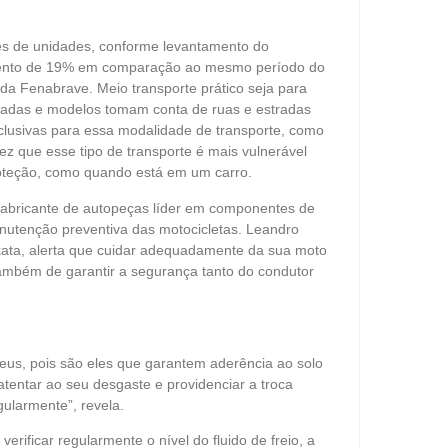
ões de unidades, conforme levantamento do
aumento de 19% em comparação ao mesmo período do
da Fenabrave. Meio transporte prático seja para
indradas e modelos tomam conta de ruas e estradas
xclusivas para essa modalidade de transporte, como
z que esse tipo de transporte é mais vulnerável
oteção, como quando está em um carro.
, fabricante de autopeças líder em componentes de
nutenção preventiva das motocicletas. Leandro
akata, alerta que cuidar adequadamente da sua moto
também de garantir a segurança tanto do condutor
us, pois são eles que garantem aderência ao solo
 atentar ao seu desgaste e providenciar a troca
gularmente”, revela.
erificar regularmente o nível do fluido de freio, a