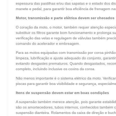
espessura das pastilhas e/ou das sapatas e o estado dos di
manete e pedal, para garantir boa eficiência de frenagem na
Motor, transmissão e parte elétrica devem ser checados
O coração da moto, o motor, também requer atenção especial
substituir os filtros garante bom funcionamento e prolonga su
verificação das velas e regulagem de válvulas também preci
comando do acelerador e embreagem.
Para as motos equipadas com transmissão por coroa pinhão e
limpeza, lubrificação e ajuste adequado do conjunto, garan
evitando desgastes prematuros. Quando desgastados, recom
completo, incluindo inclusive os coxins da coroa.
Não menos importante é o sistema elétrico da moto. Verificar
piscas para garantir boa visibilidade e segurança, especial
Itens de suspensão devem estar em boas condições
A suspensão também merece atenção, pois garante estabilida
são os amortecedores, tubos internos, conhecidos também c
suspensão dianteira. Rolamentos da caixa de direção e buc