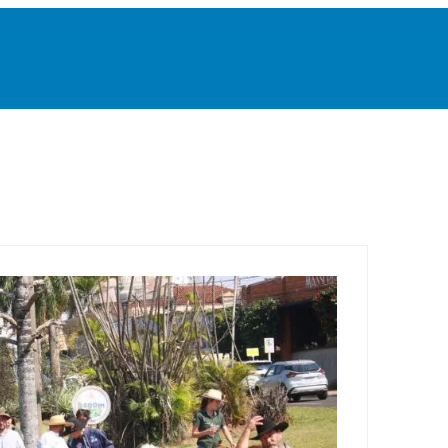
 Grande
Destaque
Esportes
Geral
Interior
P