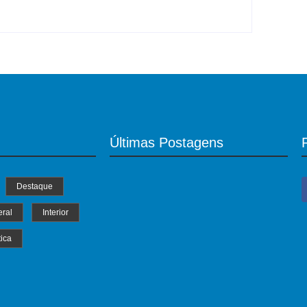
Últimas Postagens
Destaque
ral
Interior
tica
MS Saúde realiza mutirão de consultas,