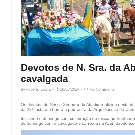
Devotos de N. Sra. da A
cavalgada
Roberto Costa
18/08/2024
No Comments
By
Os devotos de Nossa Senhora da Abadia realizam neste d
da 22ª festa em honra a padroeira da Arquidiocese de Ca
Iniciando o domingo com celebração de missa no Santuário,
de domingo com a cavalgada e carreata na Avenida Afonso