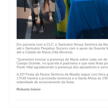
Em parceria com a CLC, o Santuário Nossa Senhora da Aba
até o Santuário Perpétuo Socorro com o apoio da Guarda Muni
até a Cidade de Maria (Vila Morena).
“Queremos invocar a presença de Maria sobre cada um de 
Campo Grande, no qual ela é padroeira e que esta festa po
Paulo Vital agradecendo a presença dos apoiadores e servo
A 22ª Festa da Nossa Senhora da Abadia segue com feira g
17h30 haverá a procissão luminosa e a Santa Missa às 19h
solenidade de encerramento da festa.
Roberta Inácio