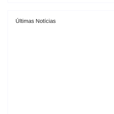
Últimas Notícias
MS Saúde realiza mutirão de consultas, triag
By
Roberto Costa
-
04/07/2024
FERIADO – TRE-MS não terá expediente dias
By
Roberto Costa
-
08/08/2026
Laranja azeda atrai investimento francês par
By
Roberto Costa
-
08/08/2026