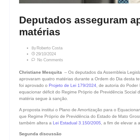
Deputados asseguram ap
matérias
Roberto Costa
By
29/10/2024
No Comments
Christiane Mesquita
– Os deputados da Assembleia Legisla
aprovaram quatro matérias durante a Ordem do Dia desta terç
foi aprovado o
Projeto de Lei 179/2024
, de autoria do Poder
equacionar déficit do Regime Próprio de Previdência Social
matéria segue à sanção.
A proposta institui o Plano de Amortização para o Equacionam
que Regime Próprio de Previdência do Estado de Mato Grosso
também altera a
Lei Estadual 3.150/2005
, a fim de elevar a
Segunda discussão