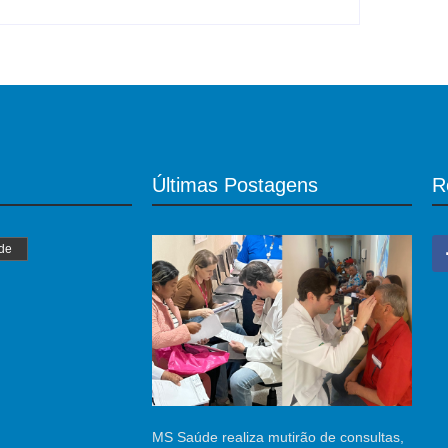
Últimas Postagens
R
de
MS Saúde realiza mutirão de consultas,