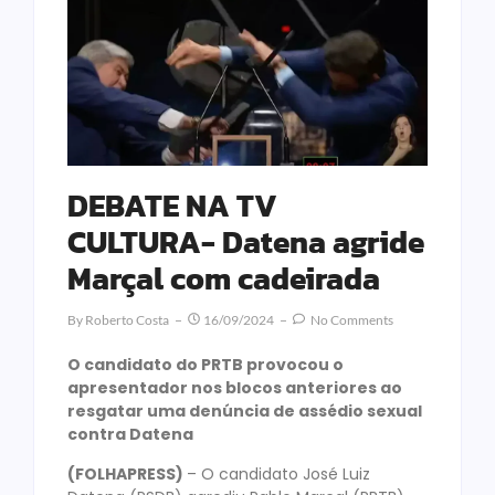
DEBATE NA TV
CULTURA- Datena agride
Marçal com cadeirada
By
Roberto Costa
16/09/2024
No Comments
O candidato do PRTB provocou o
apresentador nos blocos anteriores ao
resgatar uma denúncia de assédio sexual
contra Datena
(FOLHAPRESS)
– O candidato José Luiz