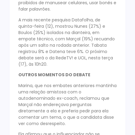
proibidos de manusear celulares, usar bonés e
falar palavrões.
A mais recente pesquisa Datafolha, de
quinta-feira (12), mostrou Nunes (27%) e
Boulos (25%) isolados na dianteira, em
empate técnico, com Marçal (19%) recuando
após um salto na rodada anterior. Tabata
registrou 8% e Datena teve 6%. O próximo
debate será o da RedeTV! e UOL, nesta terça
(17), às 10h20.
OUTROS MOMENTOS DO DEBATE
Marina, que nos embates anteriores mantinha
uma relação amistosa com o
autodenominado ex-coach, reclamou que
Marçal não endereçava perguntas
diretamente a ela e preferia pedir para ela
comentar um tema, o que a candidata disse
ver como desrespeito.
Ela afirmou que o influenciador não se