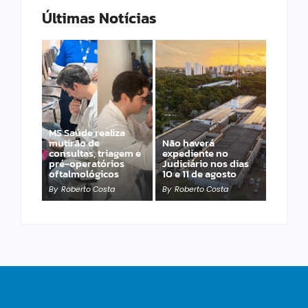
Últimas Notícias
MS Saúde realiza
mutirão de
Não haverá
Engasgo pode matar
consultas, triagem e
expediente no
em poucos minutos;
pré-operatórios
Judiciário nos dias
aprenda agir
oftalmológicos
10 e 11 de agosto
corretamente
By
Roberto Costa
By
Roberto Costa
By
Roberto Costa