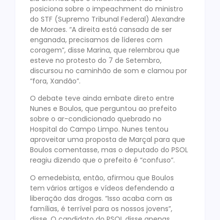
posiciona sobre o impeachment do ministro
do STF (Supremo Tribunal Federal) Alexandre
de Moraes. “A direita está cansada de ser
enganada, precisamos de líderes com
coragem”, disse Marina, que relembrou que
esteve no protesto do 7 de Setembro,
discursou no caminhão de som e clamou por
“fora, Xandão”.
O debate teve ainda embate direto entre
Nunes e Boulos, que perguntou ao prefeito
sobre o ar-condicionado quebrado no
Hospital do Campo Limpo. Nunes tentou
aproveitar uma proposta de Marçal para que
Boulos comentasse, mas o deputado do PSOL
reagiu dizendo que o prefeito é “confuso”.
O emedebista, então, afirmou que Boulos
tem vários artigos e vídeos defendendo a
liberação das drogas. “Isso acaba com as
famílias, é terrível para os nossos jovens”,
disse. O candidato do PSOL disse apenas