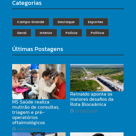
Categorias
Campo Grande
Destaque
Esportes
Geral
Interior
Polícia
Política
Últimas Postagens
Reinaldo aponta os
maiores desafios da
MS Saúde realiza
Rota Bioceânica
mutirão de consultas,
triagem e pré-
07/08/2026
operatórios
oftalmológicos
04/07/2024