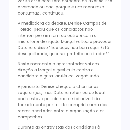
ver se esse cara tem coragem de dizer se isso
é verdade ou não, porque é um mentiroso
contumaz”, continuou.
A mediadora do debate, Denise Campos de
Toledo, pediu que os candidatos não
interrompessem um ao outro e com o
microfone desligado Marçal voltou a provocar
Datena e disse “fica aqui, fica bem aqui. Está
desequilibrado, quer ser prefeito ou ditador?”.
Neste momento o apresentador vai em
direção a Marçal e gesticula contra o
candidato e grita “antiético, vagabundo”.
A jornalista Denise chegou a chamar os
seguranças, mas Datena retornou ao local
onde estava posicionado e foi advertido
formalmente por ter descumprido uma das
regras acertadas entre a organização e as
campanhas.
Durante as entrevistas dos candidatos à