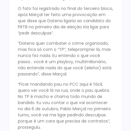
O fato foi registrado no final do terceiro bloco,
após Marçal ter feito uma provocação em
que disse que Datena ligaria ao candidato do
PRTB no primeiro dia de eleição iria ligar para
“pedir desculpas”.
“Datena quer combater o crime organizado,
mas fica só com o “TP”, teleprompter lá, mas
nunca fez nada. Eu entendo o que você
passa… você é um playboy, multimilionário,
não entende nada do que você (eleitor) está
passando”, disse Marçal.
“Ficar mandando pau no PCC aqui é fácil,
quero ver você lá na rua, onde o pau quebra.
No TP é macho e chama todo mundo de
bandido. Eu vou contar o que vai acontecer
no dia 6 de outubro, Pablo Marçal no primeiro
turno, você vai me ligar pedindo desculpas
porque é um cara que precisa de contratos”,
prosseguiu.