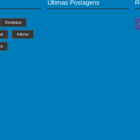
Últimas Postagens
R
Destaque
al
Interior
ca
MS Saúde realiza mutirão de consultas,
triagem e pré-operatórios oftalmológicos
04/07/2024
Ter professor substituto é direito dos
alunos, diz Pedro Kemp