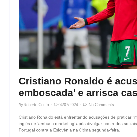
Cristiano Ronaldo é acu
emboscada’ e arrisca cas
Roberto Costa
04/07/2024
No Comments
By
Cristiano Ronaldo está enfrentando acusações de praticar 
inglês de ‘ambush marketing’ após divulgar nas redes sociai
Portugal contra a Eslovênia na última segunda-feira.