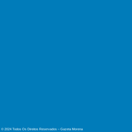
05/08/2026
Veterinário Francisco cobra criação da
Unidade de Bem-Estar Animal
05/08/2026
Artigo: Criminalista defende bandido?
Então, Lula acabou de entregar o filho
05/08/2026
© 2024 Todos Os Direitos Reservados – Gazeta Morena