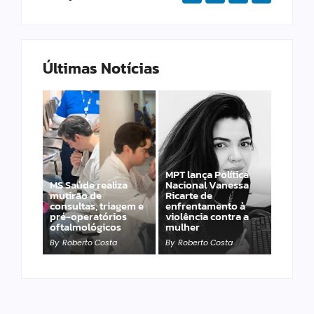
Últimas Notícias
MPT lança Política
MS Saúde realiza
Nacional Vanessa
Gerson destaca
mutirão de
Ricarte de
impacto das obras
consultas, triagem e
enfrentamento à
rodoviárias na
pré-operatórios
violência contra a
qualidade de vida
oftalmológicos
mulher
em MS
By
Roberto Costa
By
Roberto Costa
By
Roberto Costa