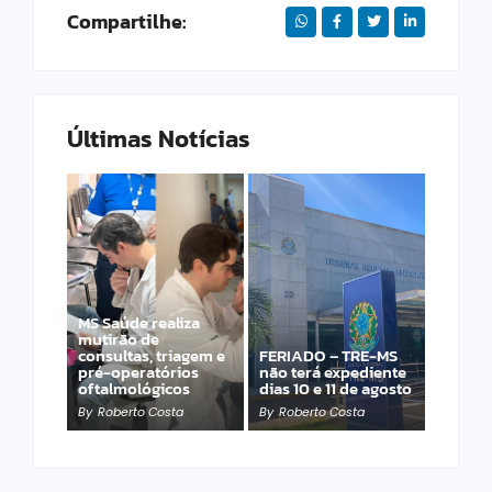
Compartilhe:
Últimas Notícias
MS Saúde realiza
Laranja azeda atrai
mutirão de
investimento
consultas, triagem e
FERIADO – TRE-MS
francês para
pré-operatórios
não terá expediente
produção de óleos
oftalmológicos
dias 10 e 11 de agosto
essenciais
By
Roberto Costa
By
Roberto Costa
By
Roberto Costa