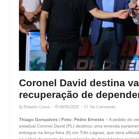
Coronel David destina va
recuperação de depende
Roberto Costa
08/05/2025
No Comments
By
Thiago Gonçalves / Foto: Pedro Ernesto
– A pedido do ve
estadual Coronel David (PL) destinou uma emenda parlamenta
entregue na terça-feira (6) em Três Lagoas, que será utiliza
as ações do projeto de recuperação de dependentes químicos