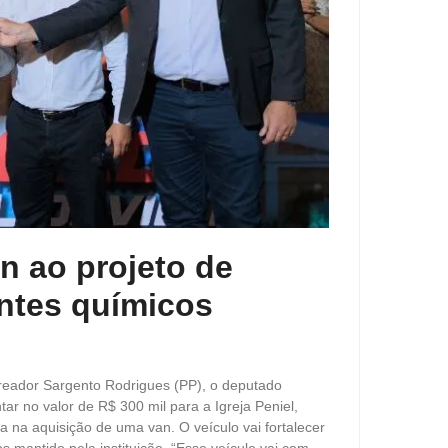
n ao projeto de
ntes químicos
reador Sargento Rodrigues (PP), o deputado
r no valor de R$ 300 mil para a Igreja Peniel,
da na aquisição de uma van. O veículo vai fortalecer
 mantido pela instituição. “Esse veículo vai com