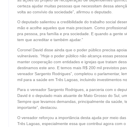
certeza ajudar muitas pessoas que necessitam dessa atenção
volta ao convívio da sociedade”, afirmou o deputado.
O deputado salientou a credibilidade do trabalho social dese
mão e acolhe aqueles que mais precisam. Como profissional 
pra pessoa, pra família e pra sociedade. E quando a gente 
tem que acreditar e também ajudar.”
Coronel David disse ainda que o poder público precisa apoia
vulneráveis. “Hoje o poder público não alcança essas pessoa
manter cooperação com entidades e igrejas que tratam dess
destinamos este ano. E temos mais R$ 200 mil previstos pa
vereador Sargento Rodrigues”, completou o parlamentar, le
mil para a saúde em Três Lagoas, incluindo investimentos no 
Para o vereador Sargento Rodrigues, a parceria com o deputa
David é o deputado mais atuante de Mato Grosso do Sul, 
Sempre que levamos demandas, principalmente da saúde, te
importante”, destacou.
O vereador reforçou a importância desta ajuda por meio da
Três Lagoas, especialmente essa que contribui agora com o 