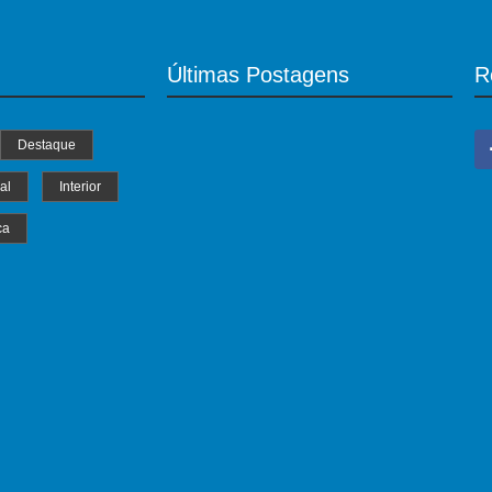
Últimas Postagens
R
Destaque
al
Interior
ca
MS Saúde realiza mutirão de consultas,
triagem e pré-operatórios oftalmológicos
04/07/2024