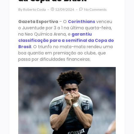
By
Roberto Costa
12/09/2024
No Comments
Gazeta Esportiva
– O
Corinthians
venceu
o Juventude por 3 a 1 na última quarta-feira,
na Neo Química Arena, e
garantiu
classificação para a semifinal da Copa do
Brasil
. O triunfo no mata-mata rendeu uma
boa quantia em premiação ao clube, que
passa por dificuldades financeiras.