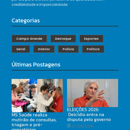
credibilidade e imparcialidade.
Categorias
Campo Grande
Destaque
Esportes
Geral
Interior
Polícia
Política
Últimas Postagens
ELEIÇÕES 2026:
Delcídio entra na
MS Saúde realiza
disputa pelo governo
mutirão de consultas,
triagem e pré-
07/08/2026
operatórios