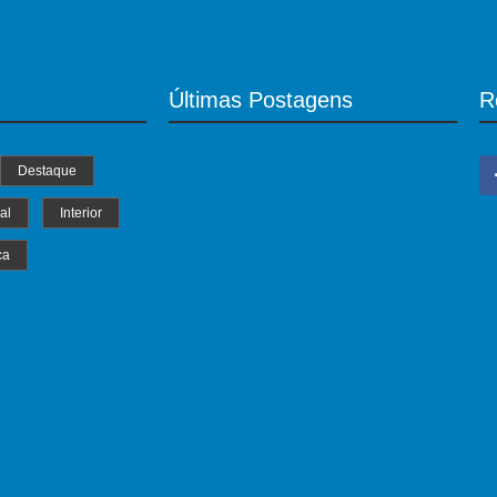
Últimas Postagens
R
Destaque
al
Interior
ca
MS Saúde realiza mutirão de consultas,
triagem e pré-operatórios oftalmológicos
04/07/2024